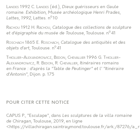
Landes
1992
C. Landes
(éd.),
Dieux guérisseurs en Gaule
romaine. Exhibition, Musée archéologique Henri Prades,
o
Lattes, 1992
, Lattes
.
n
10
Rachou
1912
H. Rachou
,
Catalogue des collections de sculpture
o
et d’épigraphie du musée de Toulouse
, Toulouse
.
n
41
Roschach
1865
E. Roschach
,
Catalogue des antiquités et des
o
objets d’art
, Toulouse
.
n
41
Thiollier-Alexandrowicz
,
Bedon
,
Chevallier
1996
G. Thiollier-
Alexandrowicz
,
R. Bedon
,
R. Chevallier
,
Itinéraires romains
en France : d’après la "Table de Peutinger" et l’ "Itinéraire
d’Antonin"
, Dijon
.
p. 175
POUR CITER CETTE NOTICE
CAPUS P.
, "Esculape", dans
Les sculptures de la villa romaine
de Chiragan
, Toulouse, 2019, en ligne
<https://villachiragan.saintraymond.toulouse.fr/ark:/87276/a_