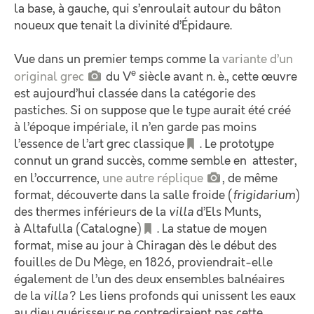
la base, à gauche, qui s’enroulait autour du bâton
noueux que tenait la divinité d’Épidaure.
Vue dans un premier temps comme la
variante d’un
e
original grec
du V
siècle avant n. è., cette œuvre
est aujourd’hui classée dans la catégorie des
pastiches. Si on suppose que le type aurait été créé
à l’époque impériale, il n’en garde pas moins
l’essence de l’art grec classique
. Le prototype
connut un grand succès, comme semble en attester,
en l’occurrence,
une autre réplique
, de même
format, découverte dans la salle froide (
frigidarium
)
des thermes inférieurs de la
villa
d’Els Munts,
à Altafulla (Catalogne)
. La statue de moyen
format, mise au jour à Chiragan dès le début des
fouilles de Du Mège, en 1826, proviendrait-elle
également de l’un des deux ensembles balnéaires
de la
villa
? Les liens profonds qui unissent les eaux
au dieu guérisseur ne contrediraient pas cette