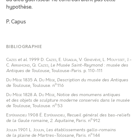
hypothèse.
P. Capus
BIBLIOGRAPHIE
Cazes
et al.
1999
D. Cazes
,
E. Ugaglia
,
V. Geneviève
,
L. Mouysset
,
J.-
C. Arramond
,
Q. Cazes
,
Le Musée Saint-Raymond : musée des
Antiques de Toulouse
, Toulouse-Paris
.
p. 110-111
Du Mège
1835
A. Du Mège
,
Description du musée des Antiques
o
de Toulouse
, Toulouse
.
n
116
Du Mège
1828
A. Du Mège
,
Notice des monumens antiques
et des objets de sculpture moderne conservés dans le musée
o
de Toulouse
, Toulouse
.
n
53
Espérandieu
1908
É. Espérandieu
,
Recueil général des bas-reliefs
o
de la Gaule romaine, 2. Aquitaine
, Paris
.
n
912
Joulin
1901
L. Joulin
,
Les établissements gallo-romains
o
de la plaine de Martres-Tolosane
, Paris
.
n
144