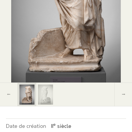
←
→
e
Date de création
II
siècle