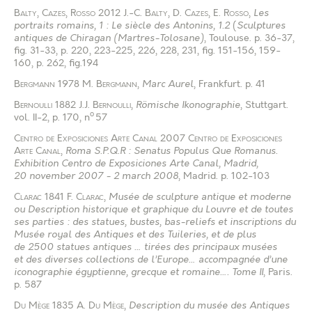
Balty
,
Cazes
,
Rosso
2012
J.-C. Balty
,
D. Cazes
,
E. Rosso
,
Les
portraits romains, 1 : Le siècle des Antonins, 1.2
(
Sculptures
antiques de Chiragan (Martres-Tolosane)
, Toulouse
.
p. 36-37,
fig. 31-33, p. 220, 223-225, 226, 228, 231, fig. 151-156, 159-
160, p. 262, fig.194
Bergmann
1978
M. Bergmann
,
Marc Aurel
, Frankfurt
.
p. 41
Bernoulli
1882
J.J. Bernoulli
,
Römische Ikonographie
, Stuttgart
.
o
vol. II-2, p. 170, n
57
Centro de Exposiciones Arte Canal
2007
Centro de Exposiciones
Arte Canal
,
Roma S.P.Q.R : Senatus Populus Que Romanus.
Exhibition Centro de Exposiciones Arte Canal, Madrid,
20 november 2007 - 2 march 2008
, Madrid
.
p. 102-103
Clarac
1841
F. Clarac
,
Musée de sculpture antique et moderne
ou Description historique et graphique du Louvre et de toutes
ses parties : des statues, bustes, bas-reliefs et inscriptions du
Musée royal des Antiques et des Tuileries, et de plus
de 2500 statues antiques … tirées des principaux musées
et des diverses collections de l’Europe… accompagnée d’une
iconographie égyptienne, grecque et romaine…. Tome II
, Paris
.
p. 587
Du Mège
1835
A. Du Mège
,
Description du musée des Antiques