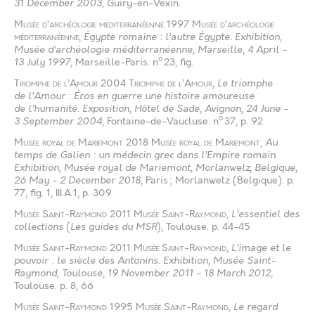
31 December 2003
, Guiry-en-Vexin
.
Musée d’archéologie méditerranéenne
1997
Musée d’archéologie
méditerranéenne
,
Égypte romaine : l’autre Égypte. Exhibition,
Musée d’archéologie méditerranéenne, Marseille, 4 April -
o
13 July 1997
, Marseille-Paris
.
n
23, fig.
Triomphe de l’Amour
2004
Triomphe de l’Amour
,
Le triomphe
de l’Amour : Éros en guerre une histoire amoureuse
de l’humanité. Exposition, Hôtel de Sade, Avignon, 24 June -
o
3 September 2004
, Fontaine-de-Vaucluse
.
n
37, p. 92
Musée royal de Mariemont
2018
Musée royal de Mariemont
,
Au
temps de Galien : un médecin grec dans l’Empire romain.
Exhibition, Musée royal de Mariemont, Morlanwelz, Belgique,
26 May - 2 December 2018
, Paris ; Morlanwelz (Belgique)
.
p.
77, fig. 1, III.A.1, p. 309
Musée Saint-Raymond
2011
Musée Saint-Raymond
,
L’essentiel des
collections
(
Les guides du MSR
), Toulouse
.
p. 44-45
Musée Saint-Raymond
2011
Musée Saint-Raymond
,
L’image et le
pouvoir : le siècle des Antonins. Exhibition, Musée Saint-
Raymond, Toulouse, 19 November 2011 - 18 March 2012
,
Toulouse
.
p. 8, 66
Musée Saint-Raymond
1995
Musée Saint-Raymond
,
Le regard