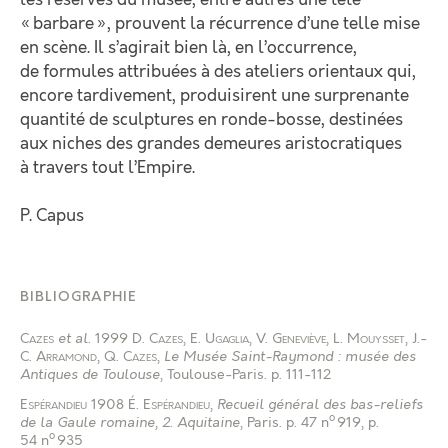
« barbare », prouvent la récurrence d’une telle mise
en scène. Il s’agirait bien là, en l’occurrence,
de formules attribuées à des ateliers orientaux qui,
encore tardivement, produisirent une surprenante
quantité de sculptures en ronde-bosse, destinées
aux niches des grandes demeures aristocratiques
à travers tout l’Empire.
P. Capus
BIBLIOGRAPHIE
Cazes
et al.
1999
D. Cazes
,
E. Ugaglia
,
V. Geneviève
,
L. Mouysset
,
J.-
C. Arramond
,
Q. Cazes
,
Le Musée Saint-Raymond : musée des
Antiques de Toulouse
, Toulouse-Paris
.
p. 111-112
Espérandieu
1908
É. Espérandieu
,
Recueil général des bas-reliefs
o
de la Gaule romaine, 2. Aquitaine
, Paris
.
p. 47 n
919, p.
o
54 n
935