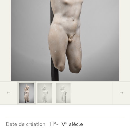
←
→
e
e
Date de création
III
- IV
siècle