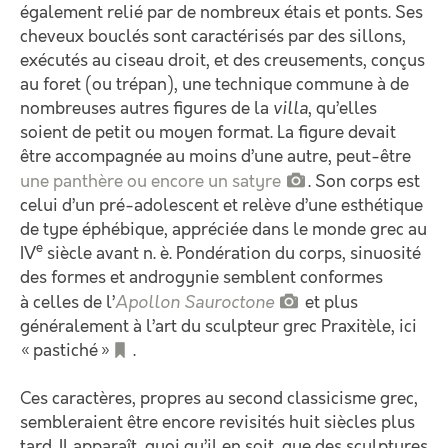
également relié par de nombreux étais et ponts. Ses
cheveux bouclés sont caractérisés par des sillons,
exécutés au ciseau droit, et des creusements, conçus
au foret (ou trépan), une technique commune à de
nombreuses autres figures de la
villa
, qu’elles
soient de petit ou moyen format. La figure devait
être accompagnée au moins d’une autre, peut-être
une panthère ou encore un satyre
. Son corps est
celui d’un pré-adolescent et relève d’une esthétique
de type éphébique, appréciée dans le monde grec au
e
IV
siècle avant n. è. Pondération du corps, sinuosité
des formes et androgynie semblent conformes
à celles de l’
Apollon Sauroctone
et plus
généralement à l’art du sculpteur grec Praxitèle, ici
« pastiché »
.
Ces caractères, propres au second classicisme grec,
sembleraient être encore revisités huit siècles plus
tard. Il apparaît, quoi qu’il en soit, que des sculptures