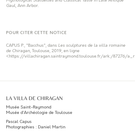
Mythological Statuettes and Classical Taste in Late Antique
Gaul
, Ann Arbor
.
POUR CITER CETTE NOTICE
CAPUS P.
, "Bacchus", dans
Les sculptures de la villa romaine
de Chiragan
, Toulouse, 2019, en ligne
<https://villachiragan.saintraymond.toulouse.fr/ark:/87276/a
LA VILLA DE CHIRAGAN
Musée Saint-Raymond
Musée d’Archéologie de Toulouse
Pascal Capus
Photographies : Daniel Martin