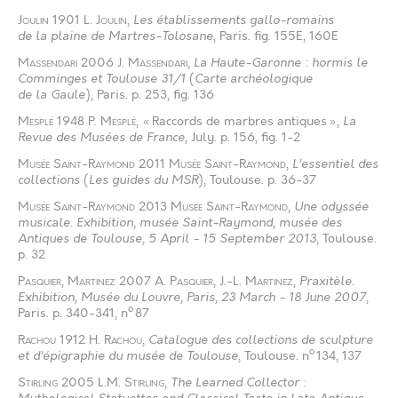
Joulin
1901
L. Joulin
,
Les établissements gallo-romains
de la plaine de Martres-Tolosane
, Paris
.
fig. 155E, 160E
Massendari
2006
J. Massendari
,
La Haute-Garonne : hormis le
Comminges et Toulouse 31/1
(
Carte archéologique
de la Gaule
), Paris
.
p. 253, fig. 136
Mesplé
1948
P. Mesplé
, « Raccords de marbres antiques »,
La
Revue des Musées de France
, July
.
p. 156, fig. 1-2
Musée Saint-Raymond
2011
Musée Saint-Raymond
,
L’essentiel des
collections
(
Les guides du MSR
), Toulouse
.
p. 36-37
Musée Saint-Raymond
2013
Musée Saint-Raymond
,
Une odyssée
musicale. Exhibition, musée Saint-Raymond, musée des
Antiques de Toulouse, 5 April - 15 September 2013
, Toulouse
.
p. 32
Pasquier
,
Martinez
2007
A. Pasquier
,
J.-L. Martinez
,
Praxitèle.
Exhibition, Musée du Louvre, Paris, 23 March - 18 June 2007
,
o
Paris
.
p. 340-341, n
87
Rachou
1912
H. Rachou
,
Catalogue des collections de sculpture
o
et d’épigraphie du musée de Toulouse
, Toulouse
.
n
134, 137
Stirling
2005
L.M. Stirling
,
The Learned Collector :