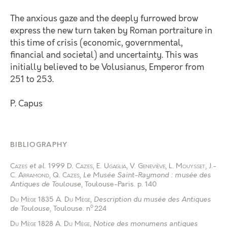
The anxious gaze and the deeply furrowed brow
express the new turn taken by Roman portraiture in
this time of crisis (economic, governmental,
financial and societal) and uncertainty. This was
initially believed to be Volusianus, Emperor from
251 to 253.
P. Capus
BIBLIOGRAPHY
Cazes
et al.
1999
D. Cazes
,
E. Ugaglia
,
V. Geneviève
,
L. Mouysset
,
J.-
C. Arramond
,
Q. Cazes
,
Le Musée Saint-Raymond : musée des
Antiques de Toulouse
, Toulouse-Paris
.
p. 140
Du Mège
1835
A. Du Mège
,
Description du musée des Antiques
o
de Toulouse
, Toulouse
.
n
224
Du Mège
1828
A. Du Mège
,
Notice des monumens antiques