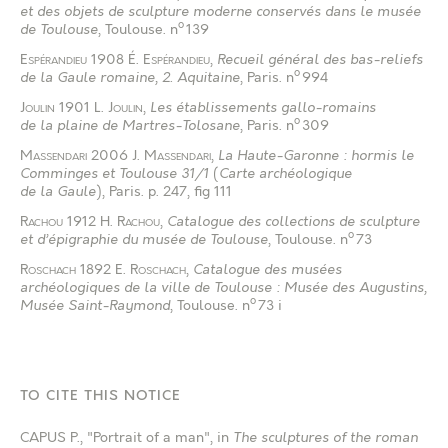
et des objets de sculpture moderne conservés dans le musée
o
de Toulouse
, Toulouse
.
n
139
Espérandieu
1908
É. Espérandieu
,
Recueil général des bas-reliefs
o
de la Gaule romaine, 2. Aquitaine
, Paris
.
n
994
Joulin
1901
L. Joulin
,
Les établissements gallo-romains
o
de la plaine de Martres-Tolosane
, Paris
.
n
309
Massendari
2006
J. Massendari
,
La Haute-Garonne : hormis le
Comminges et Toulouse 31/1
(
Carte archéologique
de la Gaule
), Paris
.
p. 247, fig 111
Rachou
1912
H. Rachou
,
Catalogue des collections de sculpture
o
et d’épigraphie du musée de Toulouse
, Toulouse
.
n
73
Roschach
1892
E. Roschach
,
Catalogue des musées
archéologiques de la ville de Toulouse : Musée des Augustins,
o
Musée Saint-Raymond
, Toulouse
.
n
73 i
TO CITE THIS NOTICE
CAPUS P.
, "Portrait of a man", in
The sculptures of the roman