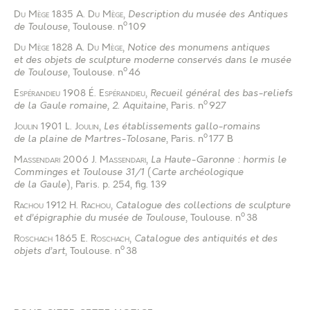
Du Mège
1835
A. Du Mège
,
Description du musée des Antiques
o
de Toulouse
, Toulouse
.
n
109
Du Mège
1828
A. Du Mège
,
Notice des monumens antiques
et des objets de sculpture moderne conservés dans le musée
o
de Toulouse
, Toulouse
.
n
46
Espérandieu
1908
É. Espérandieu
,
Recueil général des bas-reliefs
o
de la Gaule romaine, 2. Aquitaine
, Paris
.
n
927
Joulin
1901
L. Joulin
,
Les établissements gallo-romains
o
de la plaine de Martres-Tolosane
, Paris
.
n
177 B
Massendari
2006
J. Massendari
,
La Haute-Garonne : hormis le
Comminges et Toulouse 31/1
(
Carte archéologique
de la Gaule
), Paris
.
p. 254, fig. 139
Rachou
1912
H. Rachou
,
Catalogue des collections de sculpture
o
et d’épigraphie du musée de Toulouse
, Toulouse
.
n
38
Roschach
1865
E. Roschach
,
Catalogue des antiquités et des
o
objets d’art
, Toulouse
.
n
38