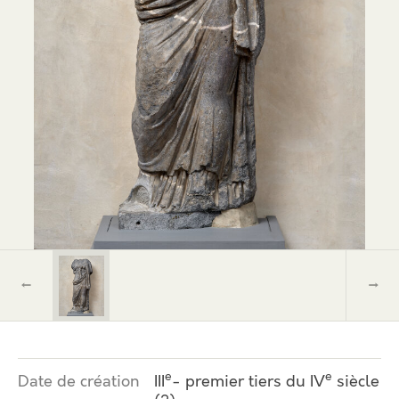
←
→
e
e
Date de création
III
- premier tiers du IV
siècle