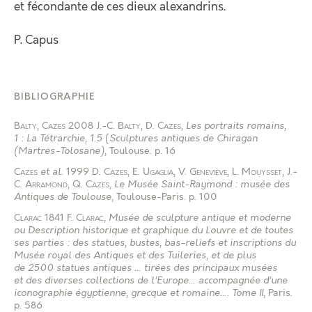
et fécondante de ces dieux alexandrins.
P. Capus
BIBLIOGRAPHIE
Balty
,
Cazes
2008
J.-C. Balty
,
D. Cazes
,
Les portraits romains,
1 : La Tétrarchie, 1.5
(
Sculptures antiques de Chiragan
(Martres-Tolosane)
, Toulouse
.
p. 16
Cazes
et al.
1999
D. Cazes
,
E. Ugaglia
,
V. Geneviève
,
L. Mouysset
,
J.-
C. Arramond
,
Q. Cazes
,
Le Musée Saint-Raymond : musée des
Antiques de Toulouse
, Toulouse-Paris
.
p. 100
Clarac
1841
F. Clarac
,
Musée de sculpture antique et moderne
ou Description historique et graphique du Louvre et de toutes
ses parties : des statues, bustes, bas-reliefs et inscriptions du
Musée royal des Antiques et des Tuileries, et de plus
de 2500 statues antiques … tirées des principaux musées
et des diverses collections de l’Europe… accompagnée d’une
iconographie égyptienne, grecque et romaine…. Tome II
, Paris
.
p. 586