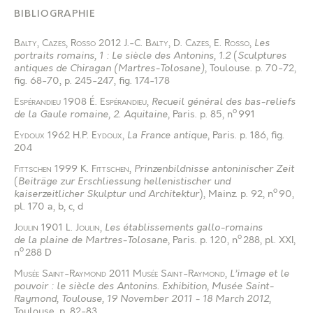
BIBLIOGRAPHIE
Balty
,
Cazes
,
Rosso
2012
J.-C. Balty
,
D. Cazes
,
E. Rosso
,
Les
portraits romains, 1 : Le siècle des Antonins, 1.2
(
Sculptures
antiques de Chiragan (Martres-Tolosane)
, Toulouse
.
p. 70-72,
fig. 68-70, p. 245-247, fig. 174-178
Espérandieu
1908
É. Espérandieu
,
Recueil général des bas-reliefs
o
de la Gaule romaine, 2. Aquitaine
, Paris
.
p. 85, n
991
Eydoux
1962
H.P. Eydoux
,
La France antique
, Paris
.
p. 186, fig.
204
Fittschen
1999
K. Fittschen
,
Prinzenbildnisse antoninischer Zeit
(
Beiträge zur Erschliessung hellenistischer und
o
kaiserzeitlicher Skulptur und Architektur
), Mainz
.
p. 92, n
90,
pl. 170 a, b, c, d
Joulin
1901
L. Joulin
,
Les établissements gallo-romains
o
de la plaine de Martres-Tolosane
, Paris
.
p. 120, n
288, pl. XXI,
o
n
288 D
Musée Saint-Raymond
2011
Musée Saint-Raymond
,
L’image et le
pouvoir : le siècle des Antonins. Exhibition, Musée Saint-
Raymond, Toulouse, 19 November 2011 - 18 March 2012
,
Toulouse
.
p. 82-83