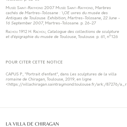
Musée Saint-Raymond
2007
Musée Saint-Raymond
,
Marbres
cachés de Martres-Tolosane : \OE uvres du musée des
Antiques de Toulouse. Exhibition, Martres-Tolosane, 22 June -
16 September 2007
, Martres-Tolosane
.
p. 26-27
Rachou
1912
H. Rachou
,
Catalogue des collections de sculpture
o
et d’épigraphie du musée de Toulouse
, Toulouse
.
p. 61, n
126
POUR CITER CETTE NOTICE
CAPUS P.
, "Portrait d’enfant", dans
Les sculptures de la villa
romaine de Chiragan
, Toulouse, 2019, en ligne
<https://villachiragan.saintraymond.toulouse.fr/ark:/87276/a_
LA VILLA DE CHIRAGAN