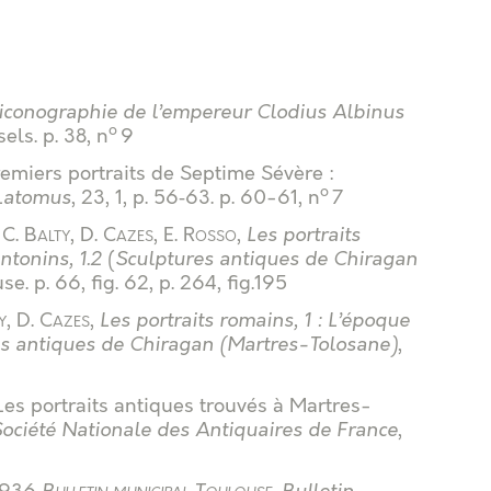
’iconographie de l’empereur Clodius Albinus
o
sels
.
p. 38, n
9
premiers portraits de Septime Sévère :
o
Latomus
, 23, 1, p. 56‑63
.
p. 60-61, n
7
-C. Balty
,
D. Cazes
,
E. Rosso
,
Les portraits
ntonins, 1.2
(
Sculptures antiques de Chiragan
use
.
p. 66, fig. 62, p. 264, fig.195
y
,
D. Cazes
,
Les portraits romains, 1 : L’époque
s antiques de Chiragan (Martres-Tolosane)
,
 Les portraits antiques trouvés à Martres-
Société Nationale des Antiquaires de France
,