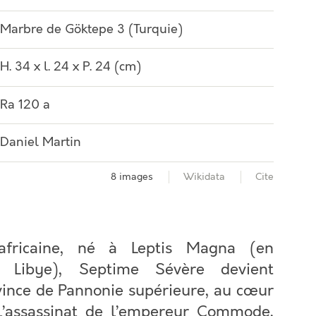
Marbre de Göktepe 3 (Turquie)
H. 34 x l. 24 x P. 24 (cm)
Ra 120 a
Daniel Martin
8 images
Wikidata
Cite
 africaine, né à Leptis Magna (en
lle Libye), Septime Sévère devient
vince de Pannonie supérieure, au cœur
 l’assassinat de l’empereur Commode,