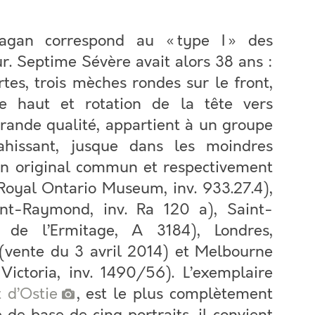
agan correspond au « type I » des
ur. Septime Sévère avait alors 38 ans :
rtes, trois mèches rondes sur le front,
le haut et rotation de la tête vers
 grande qualité, appartient à un groupe
rahissant, jusque dans les moindres
d’un original commun et respectivement
Royal Ontario Museum, inv. 933.27.4),
nt-Raymond, inv. Ra 120 a), Saint-
 de l’Ermitage, A 3184), Londres,
(vente du 3 avril 2014) et Melbourne
Victoria, inv. 1490/56). L’exemplaire
 d’Ostie
, est le plus complètement