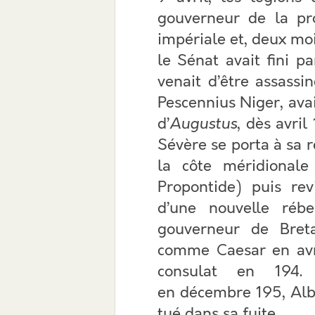
gouverneur de la pro
impériale et, deux moi
le Sénat avait fini p
venait d’être assassi
Pescennius Niger, avait
d’
Augustus
, dès avril
Sévère se porta à sa r
la côte méridional
Propontide) puis rev
d’une nouvelle rébe
gouverneur de Breta
comme Caesar en avri
consulat en 194.
en décembre 195, Albi
tué dans sa fuite.