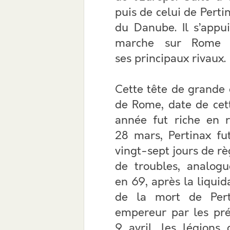
puis de celui de Pertin
du Danube. Il s’appu
marche sur Rome af
ses principaux rivaux.
Cette tête de grande q
de Rome, date de cett
année fut riche en r
28 mars, Pertinax fu
vingt-sept jours de r
de troubles, analogu
en 69, après la liqui
de la mort de Perti
empereur par les prét
9 avril, les légions