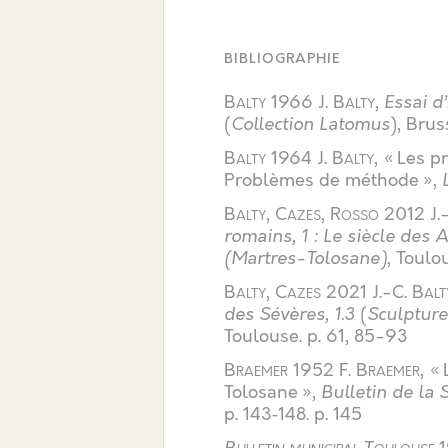
BIBLIOGRAPHIE
Balty
1966
J. Balty
,
Essai d
(
Collection Latomus
), Brus
Balty
1964
J. Balty
, « Les 
Problèmes de méthode »,
Balty
,
Cazes
,
Rosso
2012
J.
romains, 1 : Le siècle des A
(Martres-Tolosane)
, Toulo
Balty
,
Cazes
2021
J.-C. Balt
des Sévères, 1.3
(
Sculpture
Toulouse
.
p. 61, 85-93
Braemer
1952
F. Braemer
, «
Tolosane »,
Bulletin de la 
p. 143‑148
.
p. 145